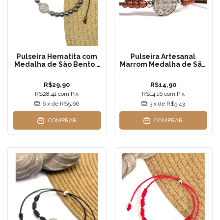
Pulseira Hematita com
Pulseira Artesanal
Medalha de São Bento -
Marrom Medalha de São
Fio de Seda Preto
Bento | Ajustável —
Ajustável
Proteção e Fé com
R$29,90
R$14,90
Elegância
R$28,41
com
Pix
R$14,16
com
Pix
6
x de
R$5,66
3
x de
R$5,43
COMPRAR
COMPRAR