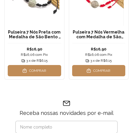
Pulseira 7 Nós Preta com
Pulseira 7 Nós Vermelha
Medalha de São Bento |
com Medalha de São
Proteção forte e Fé |
Bento | Proteção e Fé |
Delicada 1mm
Delicada fio fino
R$16,90
R$16,90
R$16,06
com
Pix
R$16,06
com
Pix
3
x de
R$6,15
3
x de
R$6,15
COMPRAR
COMPRAR
Receba nossas novidades por e-mail