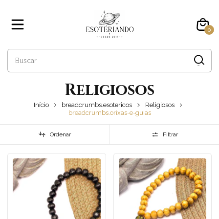
0
Religiosos
Início
breadcrumbs.esotericos
Religiosos
breadcrumbs.orixas-e-guias
Ordenar
Filtrar