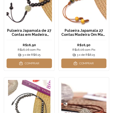
Pulseira Japamala de 27
Pulseira Japamala 27
Contas em Madeira
Contas Madeira Om Mani
Preta – Pulseira com
Padme Hum - Pulseira
Medalha de São Bento
Mala Tibetana Ajustável
R$16,90
R$16,90
Dupla-Face
Unissex
R$16,06
com
Pix
R$16,06
com
Pix
3
x de
R$6,15
3
x de
R$6,15
COMPRAR
COMPRAR