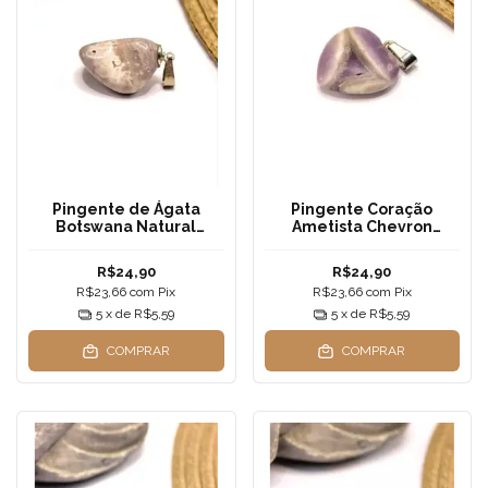
Pingente de Ágata
Pingente Coração
Botswana Natural
Ametista Chevron
Rolado - 1,5cm a 2cm
Natural | 2x2cm —
Transmutação Profunda
R$24,90
R$24,90
e Cura Espiritual
R$23,66
com
Pix
R$23,66
com
Pix
5
x de
R$5,59
5
x de
R$5,59
COMPRAR
COMPRAR