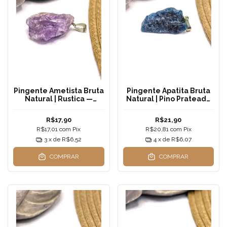
Pingente Ametista Bruta
Pingente Apatita Bruta
Natural | Rustica —
Natural | Pino Prateado
Transmutação, Proteção
— Manifestação, Clareza
e Despertar Espiritual
e Expansão Espiritual
R$17,90
R$21,90
R$17,01
com
Pix
R$20,81
com
Pix
3
x de
R$6,52
4
x de
R$6,07
COMPRAR
COMPRAR