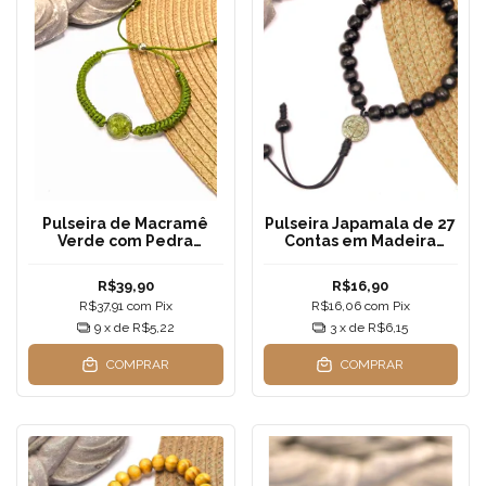
Pulseira de Macramê
Pulseira Japamala de 27
Verde com Pedra
Contas em Madeira
Peridoto em Resina -
Preta – Pulseira com
Ajustável Unissex
Medalha de São Bento
R$39,90
R$16,90
Dupla-Face
R$37,91
com
Pix
R$16,06
com
Pix
9
x de
R$5,22
3
x de
R$6,15
COMPRAR
COMPRAR