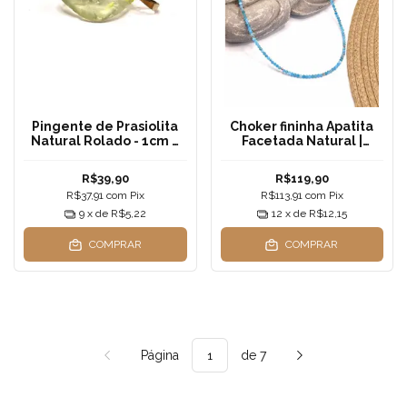
Pingente de Prasiolita
Choker fininha Apatita
Natural Rolado - 1cm a
Facetada Natural |
2cm
Cristais delicados 2mm
Aço Inox —
R$39,90
R$119,90
Manifestação, Clareza e
R$37,91
com
Pix
R$113,91
com
Pix
Expansão da
Consciência
9
x de
R$5,22
12
x de
R$12,15
COMPRAR
COMPRAR
Página
de 7