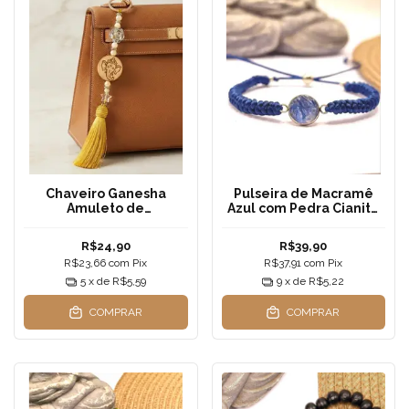
Chaveiro Ganesha
Pulseira de Macramê
Amuleto de
Azul com Pedra Cianita
Prosperidade - Pingente
Natural - Ajustável
para Bolsa
Unissex
R$24,90
R$39,90
R$23,66
com
Pix
R$37,91
com
Pix
5
x de
R$5,59
9
x de
R$5,22
COMPRAR
COMPRAR