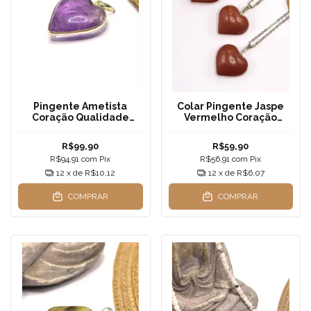
Pingente Ametista
Colar Pingente Jaspe
Coração Qualidade
Vermelho Coração
Extra | Prata 925 —
Natural | corrente em
Transmutação, Amor
Aço Inox | Força,
R$99,90
R$59,90
Espiritual e Equilíbrio
Proteção e Amor
R$94,91
com
Pix
R$56,91
com
Pix
Profundo
Enraizado
12
x de
R$10,12
12
x de
R$6,07
COMPRAR
COMPRAR