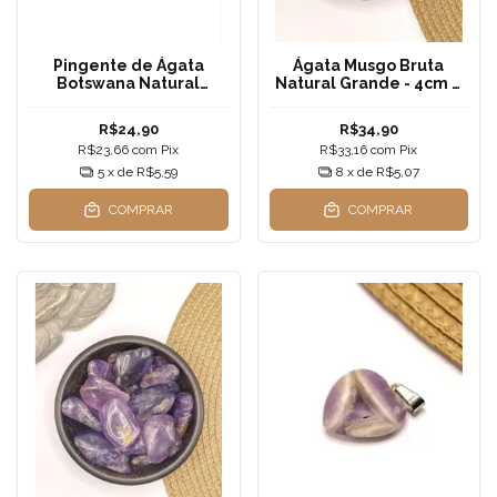
Pingente de Ágata
Ágata Musgo Bruta
Botswana Natural
Natural Grande - 4cm a
Rolado - 1,5cm a 2cm
6cm
R$24,90
R$34,90
R$23,66
com
Pix
R$33,16
com
Pix
5
x de
R$5,59
8
x de
R$5,07
COMPRAR
COMPRAR