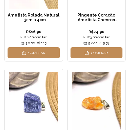
Ametista Rolada Natural
Pingente Coração
- 3cm a 4cm
Ametista Chevron
Natural | 2x2cm —
Transmutação Profunda
R$16,90
R$24,90
e Cura Espiritual
R$16,06
com
Pix
R$23,66
com
Pix
3
x de
R$6,15
5
x de
R$5,59
COMPRAR
COMPRAR