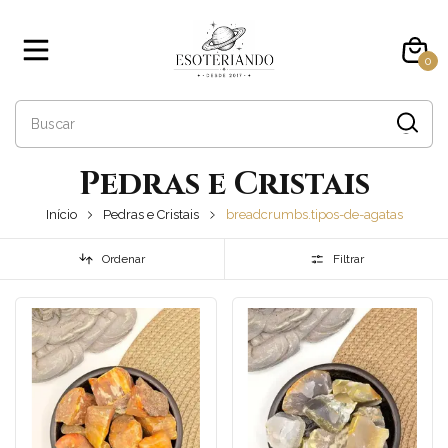
0
Pedras e Cristais
Início
Pedras e Cristais
breadcrumbs.tipos-de-agatas
Ordenar
Filtrar