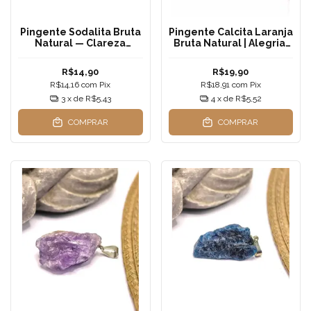
Pingente Sodalita Bruta
Pingente Calcita Laranja
Natural — Clareza
Bruta Natural | Alegria,
Mental, Intuição e
Energia Vital e
Verdade Interior
Criatividade
R$14,90
R$19,90
R$14,16
com
Pix
R$18,91
com
Pix
3
x de
R$5,43
4
x de
R$5,52
COMPRAR
COMPRAR