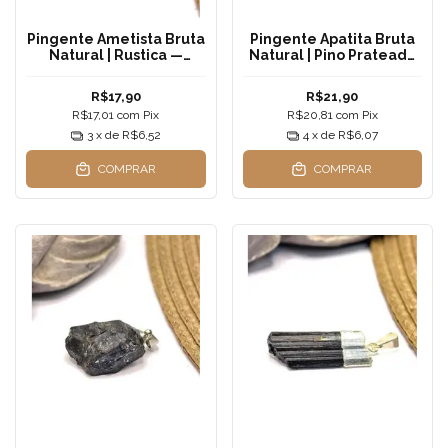
Pingente Ametista Bruta
Pingente Apatita Bruta
Natural | Rustica —
Natural | Pino Prateado
Transmutação, Proteção
— Manifestação, Clareza
e Despertar Espiritual
e Expansão Espiritual
R$17,90
R$21,90
R$17,01
com
Pix
R$20,81
com
Pix
3
x de
R$6,52
4
x de
R$6,07
COMPRAR
COMPRAR