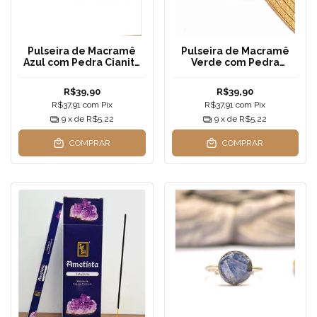
Pulseira de Macramê
Pulseira de Macramê
Azul com Pedra Cianita
Verde com Pedra
Natural - Ajustável
Peridoto em Resina -
Unissex
Ajustável Unissex
R$39,90
R$39,90
R$37,91
com
Pix
R$37,91
com
Pix
9
x de
R$5,22
9
x de
R$5,22
COMPRAR
COMPRAR