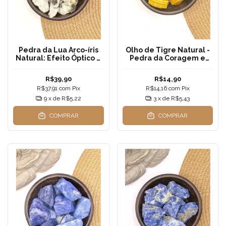
Pedra da Lua Arco-íris
Olho de Tigre Natural -
Natural: Efeito Óptico e
Pedra da Coragem e
Intuição
Proteção para
Decoração e
R$39,90
R$14,90
Cristaloterapia
R$37,91
com
Pix
R$14,16
com
Pix
9
x de
R$5,22
3
x de
R$5,43
COMPRAR
COMPRAR