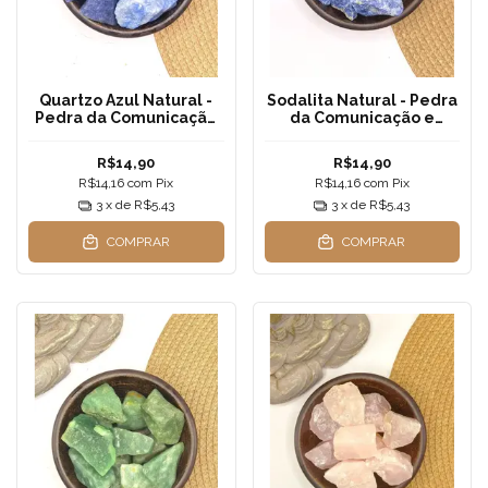
Quartzo Azul Natural -
Sodalita Natural - Pedra
Pedra da Comunicação
da Comunicação e
e Paz Interior para
Intuição para Decoração
Decoração e
e Cristaloterapia
R$14,90
R$14,90
Cristaloterapia
R$14,16
com
Pix
R$14,16
com
Pix
3
x de
R$5,43
3
x de
R$5,43
COMPRAR
COMPRAR