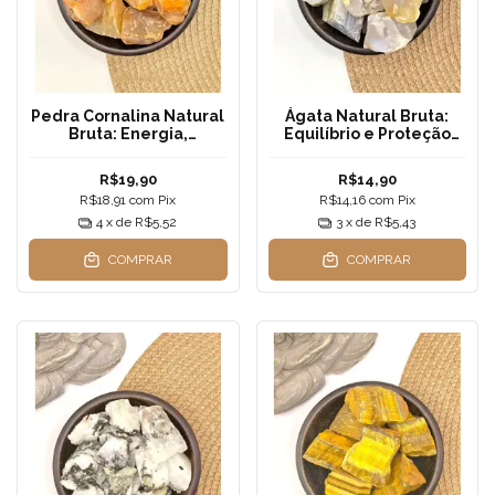
Pedra Cornalina Natural
Ágata Natural Bruta:
Bruta: Energia,
Equilíbrio e Proteção
Motivação e Vitalidade
(Cores Variadas)
R$19,90
R$14,90
R$18,91
com
Pix
R$14,16
com
Pix
4
x de
R$5,52
3
x de
R$5,43
COMPRAR
COMPRAR