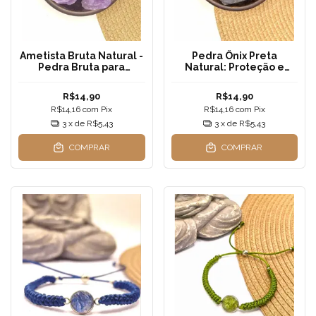
Ametista Bruta Natural -
Pedra Ônix Preta
Pedra Bruta para
Natural: Proteção e
Decoração, Meditação e
Força para o seu Dia a
Cristaloterapia
Dia
R$14,90
R$14,90
R$14,16
com
Pix
R$14,16
com
Pix
3
x de
R$5,43
3
x de
R$5,43
COMPRAR
COMPRAR