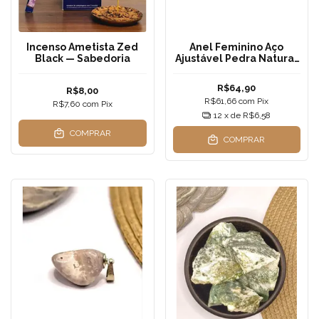
Incenso Ametista Zed
Anel Feminino Aço
Black — Sabedoria
Ajustável Pedra Natural
Cianita Azul
R$64,90
R$8,00
R$61,66
com
Pix
R$7,60
com
Pix
12
x de
R$6,58
COMPRAR
COMPRAR