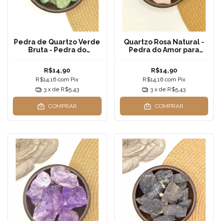
Pedra de Quartzo Verde
Quartzo Rosa Natural -
Bruta - Pedra do
Pedra do Amor para
equilíbrio para
Decoração e
decoração
Cristaloterapia
R$14,90
R$14,90
R$14,16
com
Pix
R$14,16
com
Pix
3
x de
R$5,43
3
x de
R$5,43
COMPRAR
COMPRAR