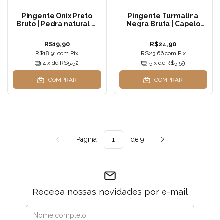
Pingente Ônix Preto
Pingente Turmalina
Bruto | Pedra natural —
Negra Bruta | Capelo
Força Interior, Proteção
Folheado a Prata —
e Autodomínio
Proteção Suprema e
R$19,90
R$24,90
Aterramento
R$18,91
com
Pix
R$23,66
com
Pix
4
x de
R$5,52
5
x de
R$5,59
COMPRAR
COMPRAR
Página
de 9
Receba nossas novidades por e-mail