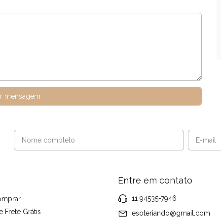
ar mensagem
Entre em contato
11 94535-7946
mprar
e Frete Grátis
esoteriando@gmail.com