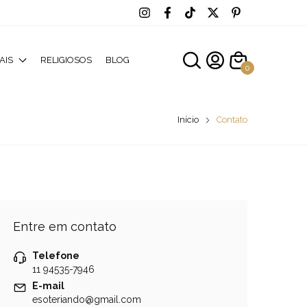
AIS
RELIGIOSOS
BLOG
0
Início
Contato
Entre em contato
Telefone
11 94535-7946
E-mail
esoteriando@gmail.com