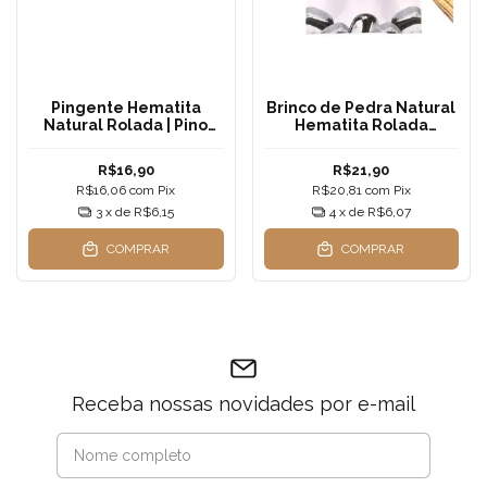
Pingente Hematita
Brinco de Pedra Natural
Natural Rolada | Pino
Hematita Rolada
Aço Inox — Aterramento,
Pequena - Pino em Aço
Foco e Proteção
Inoxidável
R$16,90
R$21,90
Energética
R$16,06
com
Pix
R$20,81
com
Pix
3
x de
R$6,15
4
x de
R$6,07
COMPRAR
COMPRAR
Receba nossas novidades por e-mail