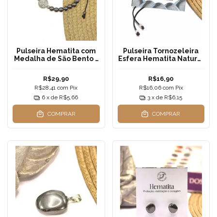
Pulseira Hematita com
Pulseira Tornozeleira
Medalha de São Bento -
Esfera Hematita Natural
Fio de Seda Preto
| Fio de Seda —
Ajustável
Aterramento e Foco
R$29,90
R$16,90
Total
R$28,41
com
Pix
R$16,06
com
Pix
6
x de
R$5,66
3
x de
R$6,15
COMPRAR
COMPRAR