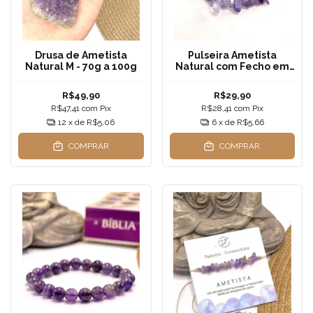
Drusa de Ametista
Pulseira Ametista
Natural M - 70g a 100g
Natural com Fecho em
Aço Inoxidável -
Ajustável 15cm a 20cm
R$49,90
R$29,90
R$47,41
com
Pix
R$28,41
com
Pix
12
x de
R$5,06
6
x de
R$5,66
COMPRAR
COMPRAR