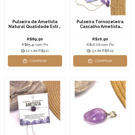
Pulseira de Ametista
Pulseira Tornozeleira
Natural Qualidade Extra
Cascalho Ametista
– Esferas 8mm | Feita à
Natural | Fio de Seda —
Mão com Elástico
Equilíbrio, Calma e
R$89,90
R$16,90
Espiritualidade
R$85,41
com
Pix
R$16,06
com
Pix
12
x de
R$9,11
3
x de
R$6,15
COMPRAR
COMPRAR