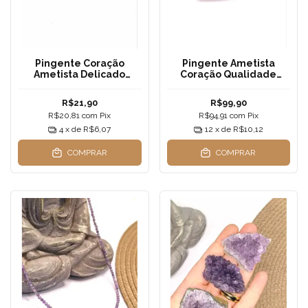
Pingente Coração
Pingente Ametista
Ametista Delicado
Coração Qualidade
Qualidade Extra | 2x2cm
Extra | Prata 925 —
— Amor Espiritual e
Transmutação, Amor
R$21,90
R$99,90
Transmutação
Espiritual e Equilíbrio
R$20,81
com
Pix
R$94,91
com
Pix
Profundo
4
x de
R$6,07
12
x de
R$10,12
COMPRAR
COMPRAR