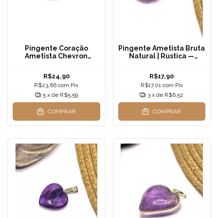
Pingente Coração
Pingente Ametista Bruta
Ametista Chevron
Natural | Rustica —
Natural | 2x2cm —
Transmutação, Proteção
Transmutação Profunda
e Despertar Espiritual
R$24,90
R$17,90
e Cura Espiritual
R$23,66
com
Pix
R$17,01
com
Pix
5
x de
R$5,59
3
x de
R$6,52
COMPRAR
COMPRAR