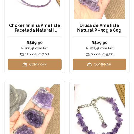
Choker fininha Ametista
Drusa de Ametista
Facetada Natural |
Natural P - 30g a 60g
Cristais delicados mini
1,5mm Aço Inox —
R$69,90
R$29,90
Transmutação,
R$66,41
com
Pix
R$28,41
com
Pix
Equilíbrio e Despertar
12
x de
R$7,08
6
x de
R$5,66
COMPRAR
COMPRAR