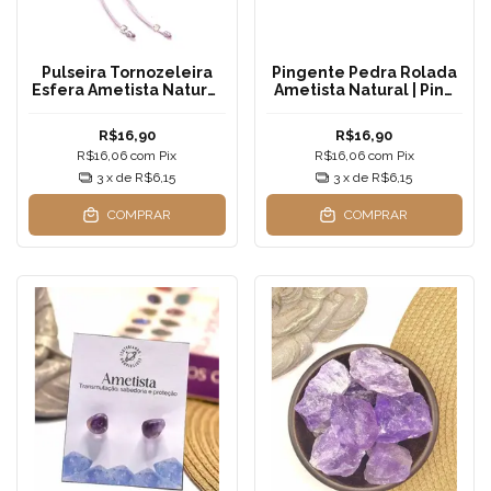
Pulseira Tornozeleira
Pingente Pedra Rolada
Esfera Ametista Natural
Ametista Natural | Pino
| Fio de Seda —
Aço Inoxidável | 1 a 2 cm
Transmutação e
R$16,90
R$16,90
Espiritualidade
R$16,06
com
Pix
R$16,06
com
Pix
3
x de
R$6,15
3
x de
R$6,15
COMPRAR
COMPRAR