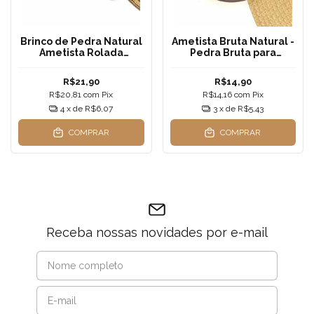
Brinco de Pedra Natural
Ametista Bruta Natural -
Ametista Rolada
Pedra Bruta para
Pequena - Pino em Aço
Decoração, Meditação e
Inoxidável
Cristaloterapia
R$21,90
R$14,90
R$20,81
com
Pix
R$14,16
com
Pix
4
x de
R$6,07
3
x de
R$5,43
COMPRAR
COMPRAR
Receba nossas novidades por e-mail