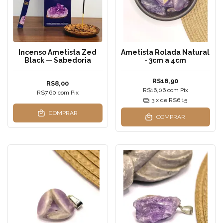
Incenso Ametista Zed
Ametista Rolada Natural
Black — Sabedoria
- 3cm a 4cm
R$16,90
R$8,00
R$16,06
com
Pix
R$7,60
com
Pix
3
x de
R$6,15
COMPRAR
COMPRAR